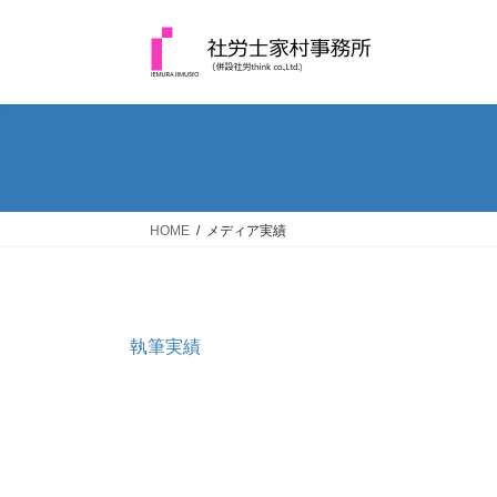
コ
ナ
ン
ビ
テ
ゲ
ン
ー
ツ
シ
へ
ョ
ス
ン
キ
に
ッ
移
HOME
メディア実績
プ
動
執筆実績