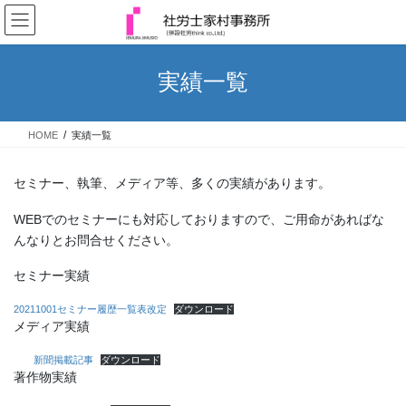
コ
ナ
ン
ビ
テ
ゲ
ン
ー
実績一覧
ツ
シ
へ
ョ
ス
ン
HOME
実績一覧
キ
に
ッ
移
プ
動
セミナー、執筆、メディア等、多くの実績があります。
WEBでのセミナーにも対応しておりますので、ご用命があればな
んなりとお問合せください。
セミナー実績
20211001セミナー履歴一覧表改定
ダウンロード
メディア実績
新聞掲載記事
ダウンロード
著作物実績