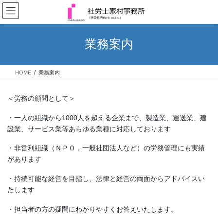
コ
ナ
ン
ビ
テ
ゲ
ン
ー
業務案内
ツ
シ
へ
ョ
ス
ン
HOME
業務案内
キ
に
ッ
移
プ
動
＜労務の顧問として＞
・一人の組織から1000人を超える企業まで、製造業、運送業、建
設業、サービス業等あらゆる業種に対応しております
・非営利組織（ＮＰＯ，一般社団法人など）の労務管理にも実績
があります
・持続可能な経営を目指し、法律と経営の両面からアドバイスい
たします
・担当者の方の疑問にわかりやすくお答えいたします。