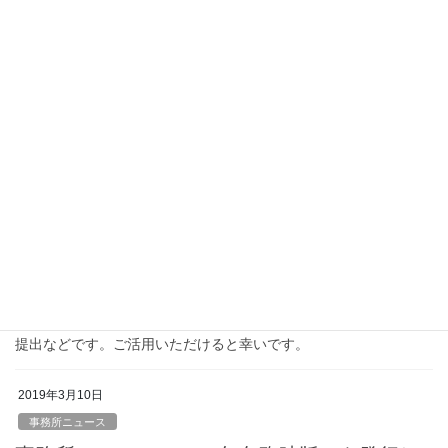
2019年10月10日
事務所ニュース
事務所ニュース＜2019秋号＞を発行しまし
た。
最低賃金、日中社会保障協定等がテーマとなっております。 ご参
考いただけると幸いです。 ２０１９年秋号はこちら
2019年3月19日
事務所ニュース
事務所ニュース＜2019年春号＞を発行しまし
た
4月からの保険料率改定、統計不正問題に伴う追加給付、36協定の
提出などです。ご活用いただけると幸いです。
2019年3月10日
事務所ニュース