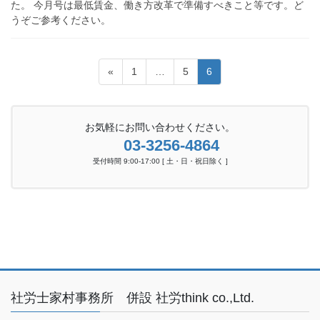
た。 今月号は最低賃金、働き方改革で準備すべきこと等です。ど
うぞご参考ください。
投
固
固
固
«
1
…
5
6
稿
定
定
定
ペ
ペ
ペ
の
ー
ー
ー
お気軽にお問い合わせください。
ペ
ジ
ジ
ジ
03-3256-4864
ー
受付時間 9:00-17:00 [ 土・日・祝日除く ]
ジ
送
り
社労士家村事務所 併設 社労think co.,Ltd.